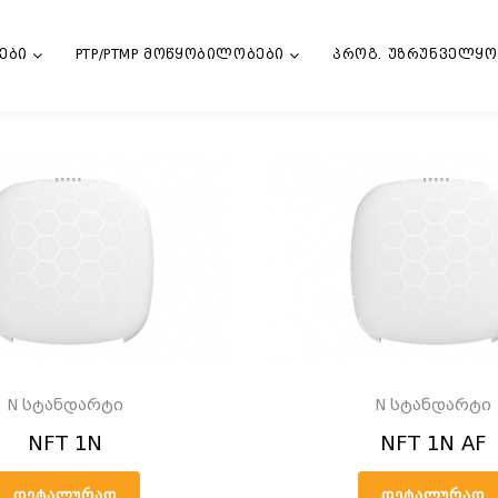
ები
PTP/PTMP მოწყობილობები
პროგ. უზრუნველყ
N სტანდარტი
N სტანდარტი
NFT 1N
NFT 1N AF
ᲓᲔᲢᲐᲚᲣᲠᲐᲓ
ᲓᲔᲢᲐᲚᲣᲠᲐᲓ